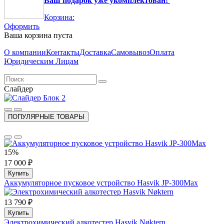
Ваш подарок уже укомплектован!
Корзина:
Оформить
Ваша корзина пуста
О компании
Контакты
Доставка
Самовывоз
Оплата
Юридическим Лицам
Слайдер
ПОПУЛЯРНЫЕ ТОВАРЫ
15%
17 000 ₽
Купить
Аккумуляторное пусковое устройство Hasvik JP-300Max
13 790 ₽
Купить
Электрохимический алкотестер Hasvik Nøktern