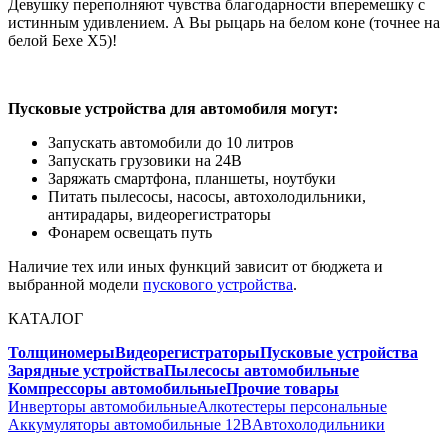
Девушку переполняют чувства благодарности вперемешку с
истинным удивлением. А Вы рыцарь на белом коне (точнее на
белой Бехе Х5)!
Пусковые устройства для автомобиля могут:
Запускать автомобили до 10 литров
Запускать грузовики на 24В
Заряжать смартфона, планшеты, ноутбуки
Питать пылесосы, насосы, автохолодильники,
антирадары, видеорегистраторы
Фонарем освещать путь
Наличие тех или иных функций зависит от бюджета и
выбранной модели
пускового устройства
.
КАТАЛОГ
Толщиномеры
Видеорегистраторы
Пусковые устройства
Зарядные устройства
Пылесосы автомобильные
Компрессоры автомобильные
Прочие товары
Инверторы автомобильные
Алкотестеры персональные
Аккумуляторы автомобильные 12В
Автохолодильники