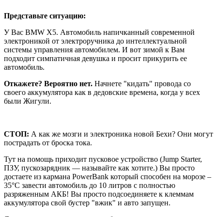
Представьте ситуацию:
У Вас BMW X5. Автомобиль напичканный современной
электроникой от электроручника до интеллектуальной
системы управления автомобилем. И вот зимой к Вам
подходит симпатичная девушка и просит прикурить ее
автомобиль.
Откажете? Вероятно нет.
Начнете "кидать" провода со
своего аккумулятора как в дедовские времена, когда у всех
были Жигули.
СТОП:
А как же мозги и электроника новой Бехи? Они могут
пострадать от броска тока.
Тут на помощь приходит пусковое устройство (Jump Starter,
ПЗУ, пускозарядник — называйте как хотите.) Вы просто
достаете из кармана PowerBank который способен на морозе –
35°С завести автомобиль до 10 литров с полностью
разряженным АКБ! Вы просто подсоединяете к клеммам
аккумулятора свой бустер "вжик" и авто запущен.