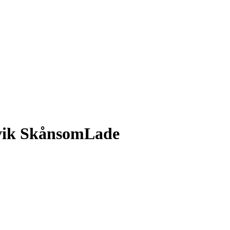
vik SkånsomLade