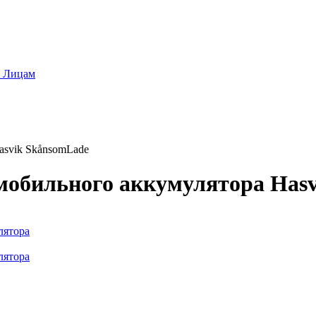
 Лицам
asvik SkånsomLade
омобильного аккумулятора Has