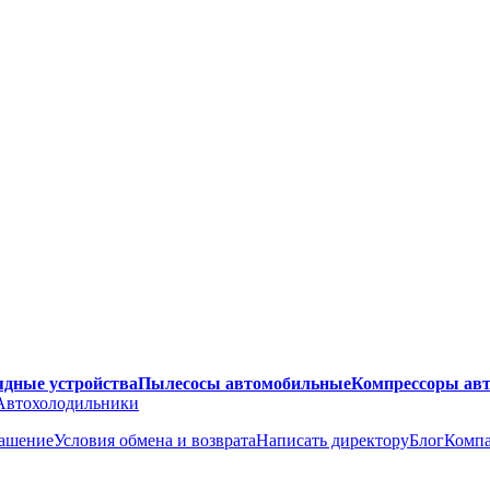
ядные устройства
Пылесосы автомобильные
Компрессоры ав
Автохолодильники
лашение
Условия обмена и возврата
Написать директору
Блог
Комп