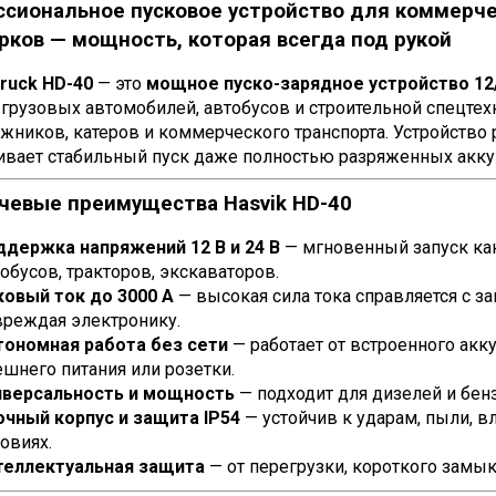
сиональное пусковое устройство для коммерче
рков — мощность, которая всегда под рукой
Truck HD-40
— это
мощное пуско-зарядное устройство 12
, грузовых автомобилей, автобусов и строительной спецте
ников, катеров и коммерческого транспорта. Устройство р
ивает стабильный пуск даже полностью разряженных аккум
чевые преимущества Hasvik HD-40
ддержка напряжений 12 В и 24 В
— мгновенный запуск как 
обусов, тракторов, экскаваторов.
ковый ток до 3000 А
— высокая сила тока справляется с з
вреждая электронику.
тономная работа без сети
— работает от встроенного акк
шнего питания или розетки.
иверсальность и мощность
— подходит для дизелей и бен
очный корпус и защита IP54
— устойчив к ударам, пыли, в
овиях.
теллектуальная защита
— от перегрузки, короткого замык