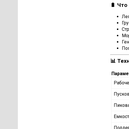
🔋 Что
Ле
Гру
Стр
Мор
Ге
Пог
📊 Тех
Параме
Рабоче
Пусков
Пиков
Емкост
Подде