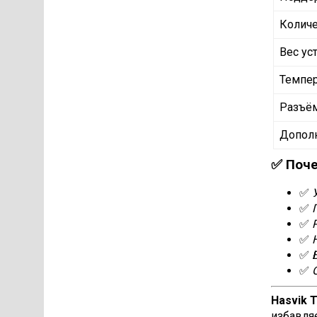
Количе
Вес ус
Темпер
Разъё
Допол
✅ Поче
✅
✅
✅
✅
✅
✅
Hasvik 
избавля