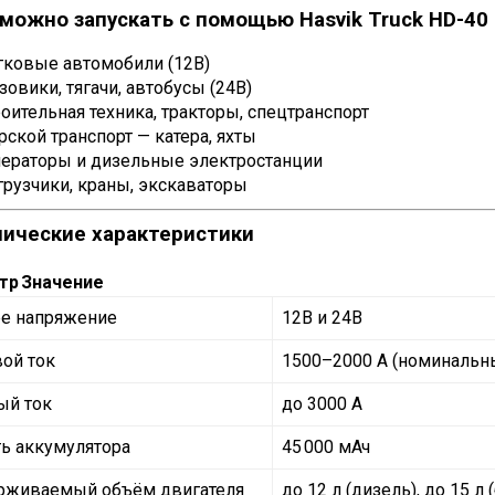
 можно запускать с помощью Hasvik Truck HD-40
гковые автомобили (12В)
зовики, тягачи, автобусы (24В)
оительная техника, тракторы, спецтранспорт
ской транспорт — катера, яхты
нераторы и дизельные электростанции
рузчики, краны, экскаваторы
нические характеристики
тр
Значение
е напряжение
12В и 24В
ой ток
1500–2000 А (номинальн
ый ток
до 3000 А
ь аккумулятора
45 000 мАч
рживаемый объём двигателя
до 12 л (дизель), до 15 л 