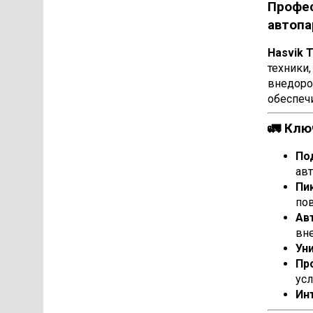
Профес
автопа
Hasvik 
техники
внедорож
обеспеч
🚛 Клю
По
авт
Пи
по
Ав
вне
Ун
Пр
усл
Ин