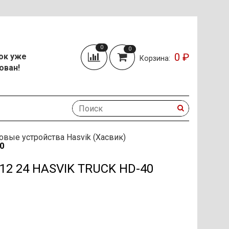
0
0
0 ₽
ок уже
Корзина:
ован!
овые устройства Hasvik (Хасвик)
0
 24 HASVIK TRUCK HD-40