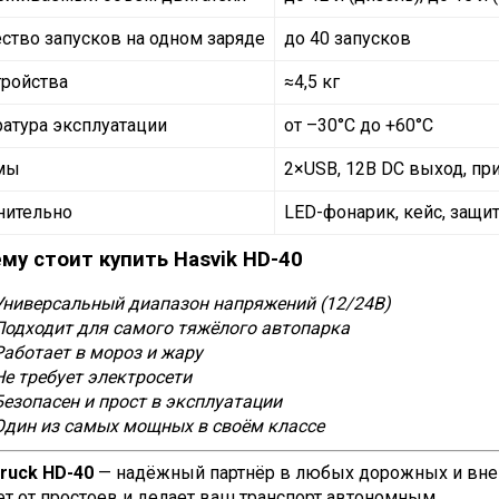
ство запусков на одном заряде
до 40 запусков
тройства
≈4,5 кг
атура эксплуатации
от –30°C до +60°C
мы
2×USB, 12В DC выход, пр
нительно
LED-фонарик, кейс, защит
му стоит купить Hasvik HD-40
Универсальный диапазон напряжений (12/24В)
Подходит для самого тяжёлого автопарка
Работает в мороз и жару
Не требует электросети
Безопасен и прост в эксплуатации
Один из самых мощных в своём классе
Truck HD-40
— надёжный партнёр в любых дорожных и внеп
ет от простоев и делает ваш транспорт автономным.