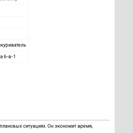
икуриватель
а 6-в-1
лановых ситуациях. Он экономит время,