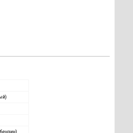
ый)
(бензин)