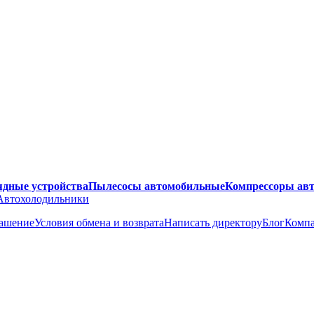
ядные устройства
Пылесосы автомобильные
Компрессоры ав
Автохолодильники
лашение
Условия обмена и возврата
Написать директору
Блог
Комп