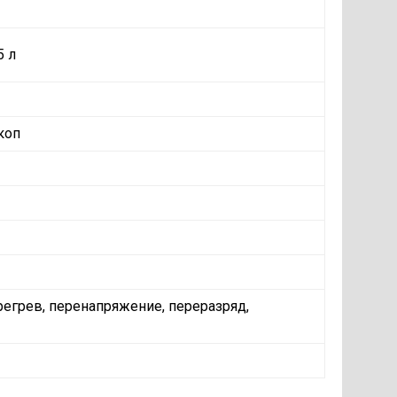
5 л
коп
ерегрев, перенапряжение, переразряд,