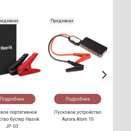
редзаказ
Предзаказ
Предз
Подробнее
Подробнее
вое портативное
Пусковое устройство
Пус
ство бустер Hasvik
Aurora Atom 10
устрой
JP-03
JS