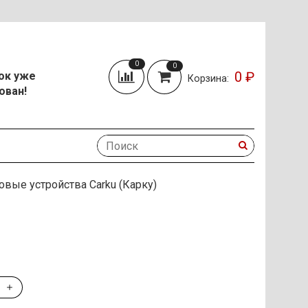
0
0
0 ₽
ок уже
Корзина:
ован!
овые устройства Carku (Карку)