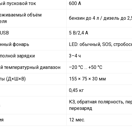
й пусковой ток
600 А
рживаемый объём
бензин до 4 л / дизель до 2,
еля
 USB
5 В/2,4 А
енный фонарь
LED: обычный, SOS, стробос
полной зарядки
3–4 ч
й температурный диапазон
–20 °C … +50 °C
ты (Д×Ш×В)
155 × 75 × 30 мм
0,45 кг
КЗ, обратная полярность, п
а
перезаряд
ия
12 мес.