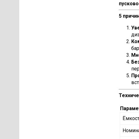
пусково
5 причи
Ув
диз
Ко
бар
Мн
Бе
пер
Пр
вс
Техниче
Параме
Ёмкост
Номина