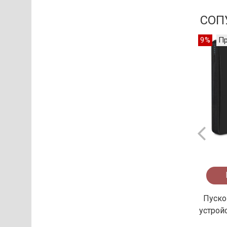
СОП
9%
П
Пуско
устройс