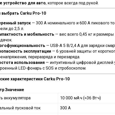
е устройство для авто
, которое всегда под рукой.
н выбрать Carku Pro-10
еренный запуск
— 300 А номинального и 600 А пикового то
ели до 2,5 л.
мпактность и мобильность
— вес всего 0,45 кг и размеры
дачок.
огофункциональность
— USB-A 5 В/2,4 А для зарядки смар
зопасность эксплуатации
— 6 уровней защиты от коротког
енапряжения, переразряда и перезаряда.
остота использования
— интуитивный цифровой дисплей у
троенный LED-фонарь с SOS и стробоскопом.
ские характеристики Carku Pro-10
тр
Значение
ь аккумулятора
10 000 мА·ч (≈36 Вт·ч)
льный пусковой ток
300 А