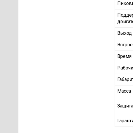
Пиковы
Подде
двигат
Выход
Встро
Время 
Рабочи
Габари
Масса
Защит
Гарант