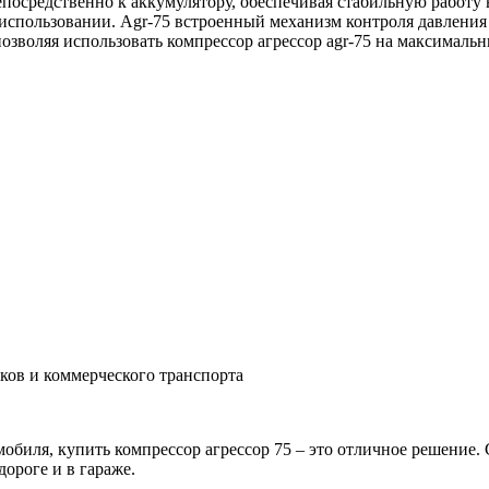
осредственно к аккумулятору, обеспечивая стабильную работу 
спользовании. Agr-75 встроенный механизм контроля давления 
озволяя использовать компрессор агрессор agr-75 на максималь
ков и коммерческого транспорта
обиля, купить компрессор агрессор 75 – это отличное решение.
ороге и в гараже.