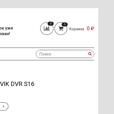
0
0
0 ₽
ок уже
Корзина:
ован!
IK DVR S16