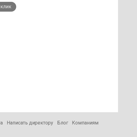
 клик
та
Написать директору
Блог
Компаниям