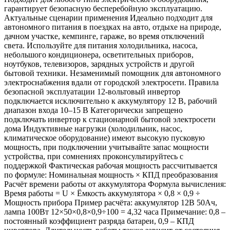
гарантирует безопасную бесперебойную эксплуатацию.
Актуальные сценарии применения Идеально подходит для
автономного питания в поездках на авто, отдыхе на природе,
дачном участке, кемпинге, гараже, во время отключений
света. Используйте для питания холодильника, насоса,
небольшого кондиционера, осветительных приборов,
ноутбуков, телевизоров, зарядных устройств и другой
бытовой техники. Незаменимый помощник для автономного
электроснабжения вдали от городской электросети. Правила
безопасной эксплуатации 12-вольтовый инвертор
подключается исключительно к аккумулятору 12 В, рабочий
диапазон входа 10–15 В Категорически запрещено
подключать инвертор к стационарной бытовой электросети
дома Индуктивные нагрузки (холодильник, насос,
климатическое оборудование) имеют высокую пусковую
мощность, при подключении учитывайте запас мощности
устройства, при сомнениях проконсультируйтесь с
поддержкой Фактическая рабочая мощность рассчитывается
по формуле: Номинальная мощность × КПД преобразования
Расчёт времени работы от аккумулятора Формула вычисления:
Время работы = U × Ёмкость аккумулятора × 0,8 × 0,9 ÷
Мощность прибора Пример расчёта: аккумулятор 12В 50Ач,
лампа 100Вт 12×50×0,8×0,9÷100 = 4,32 часа Примечание: 0,8 –
постоянный коэффициент разряда батареи, 0,9 – КПД