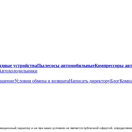
ядные устройства
Пылесосы автомобильные
Компрессоры ав
Автохолодильники
лашение
Условия обмена и возврата
Написать директору
Блог
Комп
ционный характер и ни при каких условиях не является публичной офертой, определяемо